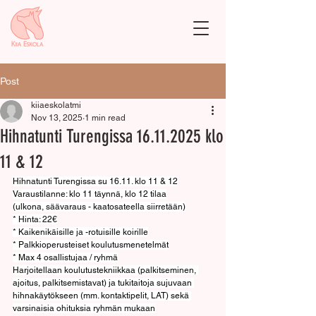
Post
kiiaeskolatmi
Nov 13, 2025
1 min read
Hihnatunti Turengissa 16.11.2025 klo
11 & 12
Hihnatunti Turengissa su 16.11. klo 11 & 12
Varaustilanne: klo 11 täynnä, klo 12 tilaa
(ulkona, säävaraus - kaatosateella siirretään)
* Hinta: 22€
* Kaikenikäisille ja -rotuisille koirille
* Palkkioperusteiset koulutusmenetelmät
* Max 4 osallistujaa / ryhmä
Harjoitellaan koulutustekniikkaa (palkitseminen, 
ajoitus, palkitsemistavat) ja tukitaitoja sujuvaan 
hihnakäytökseen (mm. kontaktipelit, LAT) sekä 
varsinaisia ohituksia ryhmän mukaan