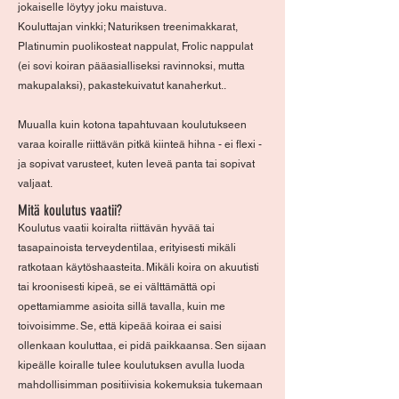
jokaiselle löytyy joku maistuva.
Kouluttajan vinkki; Naturiksen treenimakkarat,
Platinumin puolikosteat nappulat, Frolic nappulat
(ei sovi koiran pääasialliseksi ravinnoksi, mutta
makupalaksi), pakastekuivatut kanaherkut..
Muualla kuin kotona tapahtuvaan koulutukseen
varaa koiralle riittävän pitkä kiinteä hihna - ei flexi -
ja sopivat varusteet, kuten leveä panta tai sopivat
valjaat.
Mitä koulutus vaatii?
Koulutus vaatii koiralta riittävän hyvää tai
tasapainoista terveydentilaa, erityisesti mikäli
ratkotaan käytöshaasteita. Mikäli koira on akuutisti
tai kroonisesti kipeä, se ei välttämättä opi
opettamiamme asioita sillä tavalla, kuin me
toivoisimme. Se, että kipeää koiraa ei saisi
ollenkaan kouluttaa, ei pidä paikkaansa. Sen sijaan
kipeälle koiralle tulee koulutuksen avulla luoda
mahdollisimman positiivisia kokemuksia tukemaan