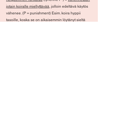
jotain koiralle miellyttävää
, jolloin edeltävä käytös
vähenee. (P = punishment) Esim. koira hyppii
tasoille, koska se on aikaisemmin löytänyt sieltä
herkkuja ja se on toiminut sille positiivisena
vahvisteena. Poistetaan herkut, hyppiminen
vähenee. Todennäköinen tunne: pettymys
Positiivinen rankaisu
(lyhenne P+) =
lisätään jotain
koiralle epämiellyttävää
, jolloin edeltävä käytös
vähenee. Esim. koira hyppii tasoille, koska se on
aikaisemmin löytänyt sieltä herkkuja. Laitetaan
tasojen reunalle jotain pelottavaa ääntä pitävää
materiaalia, jolloin koira pelästyy hypätessään
tasolle ja tasoille hyppiminen vähenee.
Todennäköinen tunne: pelko, ahdistus
Eläintenkouluttaja ei ole suojattu ammattinimike
Kouluttajaa etsiessä kannattaa tehdä
taustaselvitystä. Vaikka tutkinto ei takaa osaamista,
lähtökohtaisesti kannattaa suosia sellaisia
henkilöitä, jotka ovat suorittaneet