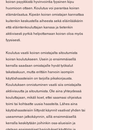
koiran psyykkistä hyvinvointia fyysinen kipu
huomioon ottaen. Koulutus voi parantaa koiran
elämänlaatua. Kipeän koiran omistajan kannattaa
kuitenkin keskustella aiheesta sekä eläinlääkärin
että eläintenkouluttajan kanssa ja tietenkin
aktiivisesti pyrkiä helpottamaan koiran oloa myös
fyysisesti.
Koulutus vaatii koiran omistajalta sitoutumista
koiran koulutukseen. Usein jo ensimmäisellä
kerralla saadaan omistajalle hyvät työkalut
takataskuun, mutta erittäin harvoin isompiin
käytöshaasteisiin on tarjolla pikakorjausta.
Koulutuksen onnistuminen vaatii siis omistajalta
aktiivisuutta ja sitoutumista. Ole aina yhteydessä
kouluttajaan, mikäli koet, ettei saamasi ohjeistus
toimi tai kohtaatte uusia haasteita. Lähes aina
käytöshaasteisiin liittyvät käynnit vaativat yhden tai
useamman jatkokäynnin, sillä ensimmäisellä
kerralla keskitytään joihinkin osa-alueisiin ja
otetaan ensimmäiset harjoitukset käyttöön ja