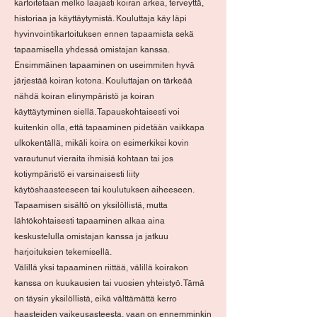
kartoitetaan melko laajasti koiran arkea, terveyttä,
historiaa ja käyttäytymistä. Kouluttaja käy läpi
hyvinvointikartoituksen ennen tapaamista sekä
tapaamisella yhdessä omistajan kanssa.
Ensimmäinen tapaaminen on useimmiten hyvä
järjestää koiran kotona. Kouluttajan on tärkeää
nähdä koiran elinympäristö ja koiran
käyttäytyminen siellä. Tapauskohtaisesti voi
kuitenkin olla, että tapaaminen pidetään vaikkapa
ulkokentällä, mikäli koira on esimerkiksi kovin
varautunut vieraita ihmisiä kohtaan tai jos
kotiympäristö ei varsinaisesti liity
käytöshaasteeseen tai koulutuksen aiheeseen.
Tapaamisen sisältö on yksilöllistä, mutta
lähtökohtaisesti tapaaminen alkaa aina
keskustelulla omistajan kanssa ja jatkuu
harjoituksien tekemisellä.
Välillä yksi tapaaminen riittää, välillä koirakon
kanssa on kuukausien tai vuosien yhteistyö. Tämä
on täysin yksilöllistä, eikä välttämättä kerro
haasteiden vaikeusasteesta, vaan on ennemminkin