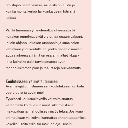
omistajan päätettävissä, millaista ohjausta ja
kuinka monta kertaa tai kuinka usein hän sitä
kaipaa.
Välillä huomaan yhteydenottovaiheessa, että
koirakon ongelmat eivät ole omaa osaamisalaani,
jolloin ohjaan koirakon eteenpäin ja suosittelen
vähintään yhtä kouluttajaa, jonka tiedän osaavan
auttaa aiheessa. Tämä on osa ammattietiikkaa -
jotta koirakko saisi tarvitsemansa avun
mahdollisimman pian ja resursseja hukkaamatta.
Koulutukseen valmistautuminen
Avaintekijät onnistuneeseen koulutukseen on halu
oppia uutta ja avoin mieli.
Fyysisesti koulutuskäyntiin voi valmistautua
varaamalla koiralle runsaasti sille maistuvia
makupaloja ja mahdollisesti myös leluja. Jos koira
on maultaan valikoiva, kannattaa ennen tapaamista
kokeilla useita erilaisia makupaloja - usein