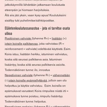
jatkokäynnillä lähdetään jatkamaan koulutusta
eteenpäin ja hiomaan harjoituksia.
Älä siis jää yksin, vaan kysy apua! Koulutuksiini
sisältyy tuki puhelimitse/sähköpostitse.
Eläintenkoulutussanastoa - jota ei tarvitse osata
ulkoa
Positiivinen vahviste
(lyhenne R+) =
lisätään
(+)
jotain koiralle palkitsevaa
, joka vahvistaa (R =
reinforcement = vahviste) edeltävää käytöstä. Esim.
Koira istuu, lisätään herkku, istuminen vahvistuu,
koska sitä seurasi palkitseva asia. Istuminen
lisääntyy, koska siitä seuraa palkitsevia asioita.
Todennäköinen tunne: ilo, innostus
Negatiivinen vahviste
(lyhenne R-) =
vähennetään
(-)
jotain koiralle epämiellyttävää
, jolloin sen olo
helpottuu ja käytös vahvistuu. Esim. koiralla on
epämukavat varusteet. Koira rimpuilee niistä irti =
epämukava tunne poistuu, rimpuilu lisääntyy.
Todennäköinen tunne: helpotus.
Negatiivinen rankaisu
(lyhenne P-) =
vähennetään